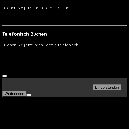
Buchen Sie jetzt Ihren Termin online
Online Buchen
Telefonisch Buchen
Buchen Sie jetzt Ihren Termin telefonisch
Telefonisch Buchen
WhatsApp
Diese Website benutzt Cookies. Wenn Sie die Website weiter
nutzen, gehen wir von Ihrem Einverständnis aus.
Einverstanden
Weiterlesen