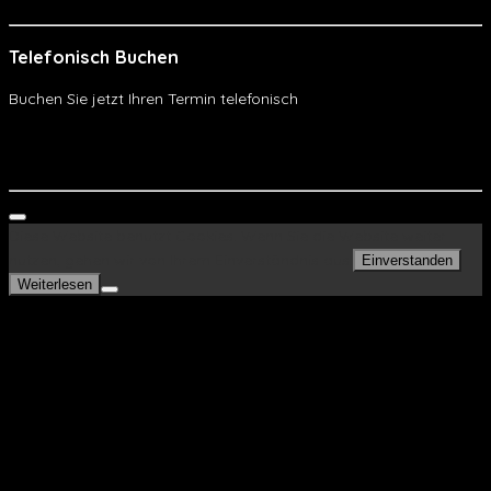
Telefonisch Buchen
Buchen Sie jetzt Ihren Termin telefonisch
Telefonisch Buchen
WhatsApp
Diese Website benutzt Cookies. Wenn Sie die Website weiter
nutzen, gehen wir von Ihrem Einverständnis aus.
Einverstanden
Weiterlesen