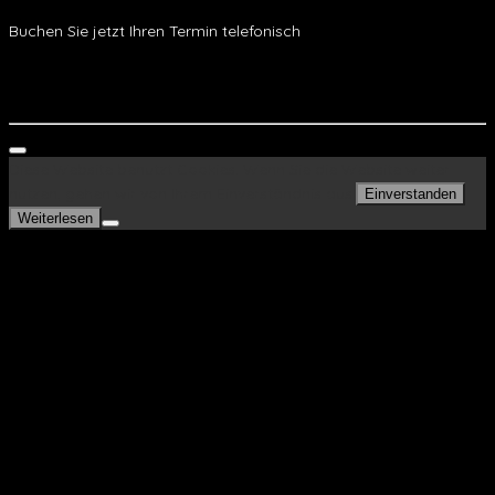
Buchen Sie jetzt Ihren Termin telefonisch
Telefonisch Buchen
WhatsApp
Diese Website benutzt Cookies. Wenn Sie die Website weiter
nutzen, gehen wir von Ihrem Einverständnis aus.
Einverstanden
Weiterlesen