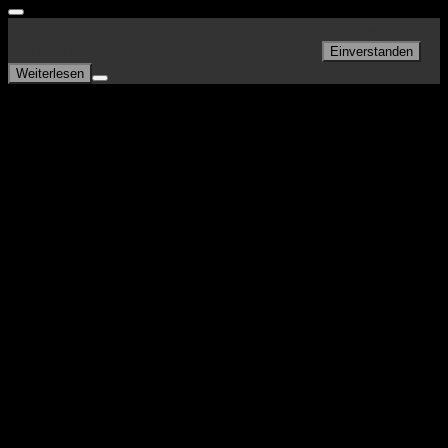
Diese Website benutzt Cookies. Wenn Sie die Website weiter
nutzen, gehen wir von Ihrem Einverständnis aus.
Einverstanden
Weiterlesen