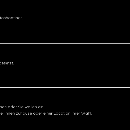
otoshootings,
esetzt.
on@atelier-delaram.com
men oder Sie wollen ein
ei Ihnen zuhause oder einer Location Ihrer Wahl.
on@atelier-delaram.com