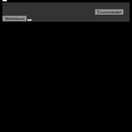
Diese Website benutzt Cookies. Wenn Sie die Website weiter
nutzen, gehen wir von Ihrem Einverständnis aus.
Einverstanden
Weiterlesen