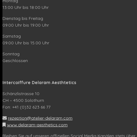
Montag
13:00 Uhr bis 18:00 Uhr
Dienstag bis Freitag
09.00 Uhr bis 19.00 Uhr
Samstag
09.00 Uhr bis 15.00 Uhr
Sonntag
Geschlossen
Intercoiffure Delaram Aesthtetics
Schänzlistrasse 10
CH – 4500 Solothurn
Fon: +41 (0)32 623 66 77
rezeption@atelier-delaram.com
www.delaram-aesthetics.com
Bleiben Sie auf unseren offiziellen Social Media Kanälen stets über 