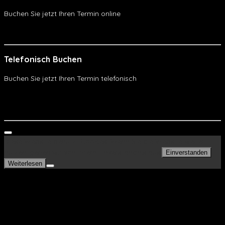
Buchen Sie jetzt Ihren Termin online
Online Buchen
Telefonisch Buchen
Buchen Sie jetzt Ihren Termin telefonisch
Telefonisch Buchen
WhatsApp
Diese Website benutzt Cookies. Wenn Sie die Website weiter
nutzen, gehen wir von Ihrem Einverständnis aus.
Einverstanden
Weiterlesen