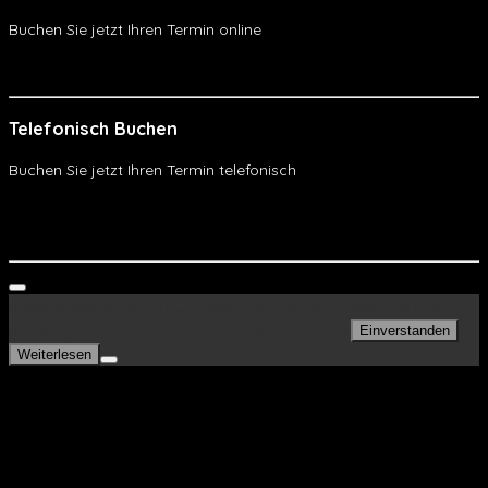
Buchen Sie jetzt Ihren Termin online
Online Buchen
Telefonisch Buchen
Buchen Sie jetzt Ihren Termin telefonisch
Telefonisch Buchen
WhatsApp
Diese Website benutzt Cookies. Wenn Sie die Website weiter
nutzen, gehen wir von Ihrem Einverständnis aus.
Einverstanden
Weiterlesen